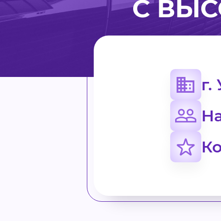
С ВЫ
г.
Н
Ко