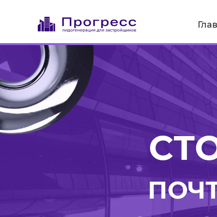
Гла
СТ
ПОЧТ