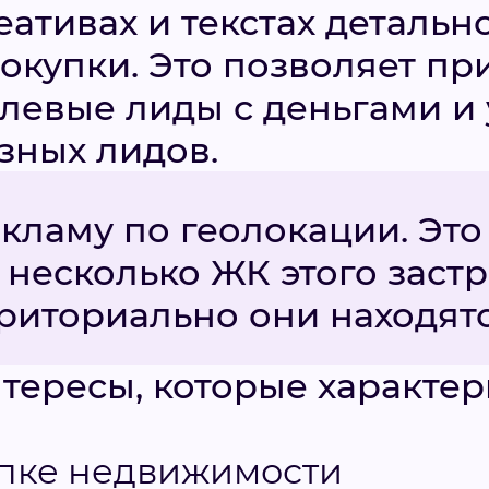
ативах и текстах детальн
окупки. Это позволяет пр
левые лиды с деньгами и
зных лидов.
кламу по геолокации. Это
 несколько ЖК этого заст
риториально они находятс
тересы, которые характер
упке недвижимости