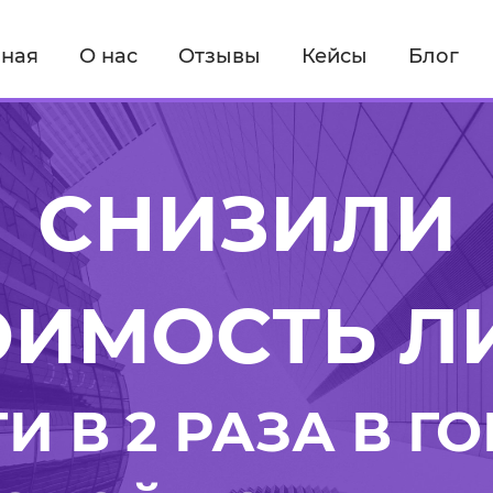
вная
О нас
Отзывы
Кейсы
Блог
СНИЗИЛИ
ОИМОСТЬ Л
И В 2 РАЗА В Г