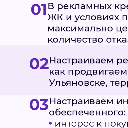
01
В рекламных кре
ЖК и условиях п
максимально це
количество отка
02
Настраиваем ре
как продвигаем
Ульяновске, тер
03
Настраиваем ин
обеспеченного:
интерес к пок